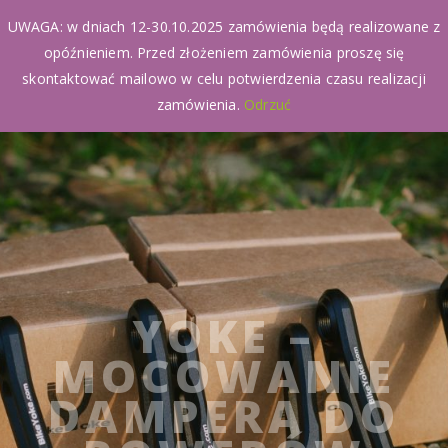
UWAGA: w dniach 12-30.10.2025 zamówienia będą realizowane z
opóźnieniem. Przed złożeniem zamówienia proszę się
skontaktować mailowo w celu potwierdzenia czasu realizacji
zamówienia.
Odrzuć
YOKE –
MOCOWANIE
DAMPERA DO