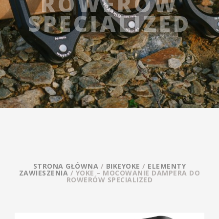
ROWERÓW
SPECIALIZED
STRONA GŁÓWNA
/
BIKEYOKE
/
ELEMENTY
ZAWIESZENIA
/ YOKE – MOCOWANIE DAMPERA DO
ROWERÓW SPECIALIZED