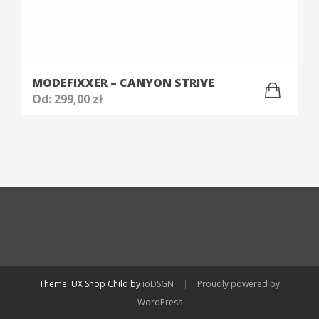
MODEFIXXER – CANYON STRIVE
Od:
299,00
zł
Theme: UX Shop Child by
ioDSGN
|
Proudly powered by
WordPress