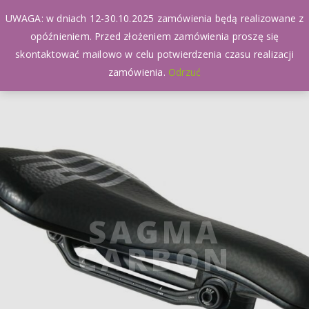
UWAGA: w dniach 12-30.10.2025 zamówienia będą realizowane z
opóźnieniem. Przed złożeniem zamówienia proszę się
skontaktować mailowo w celu potwierdzenia czasu realizacji
zamówienia.
Odrzuć
SAGMA
CARBON