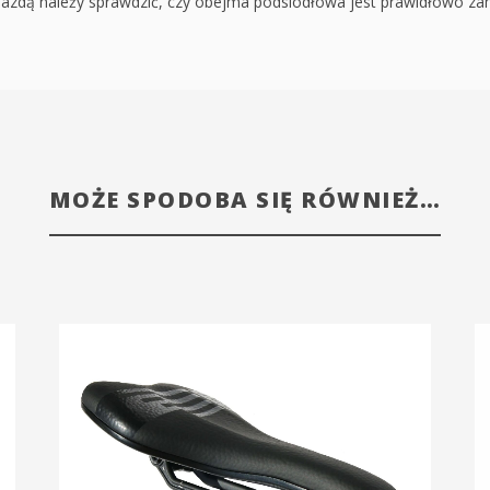
jazdą należy sprawdzić, czy obejma podsiodłowa jest prawidłowo z
MOŻE SPODOBA SIĘ RÓWNIEŻ…