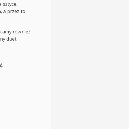
 sztyce.
 a przez to
lecamy również
dny duet.
).