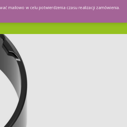
ać mailowo w celu potwierdzenia czasu realizacji zamówienia.
ONTO