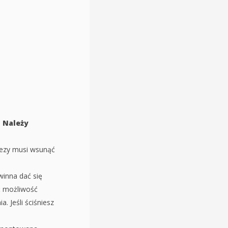
.
Należy
eezy musi wsunąć
inna dać się
ć możliwość
. Jeśli ściśniesz