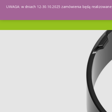
UWAGA: w dniach 12-30.10.2025 zamówienia będą realizowane z
PRODUKTY