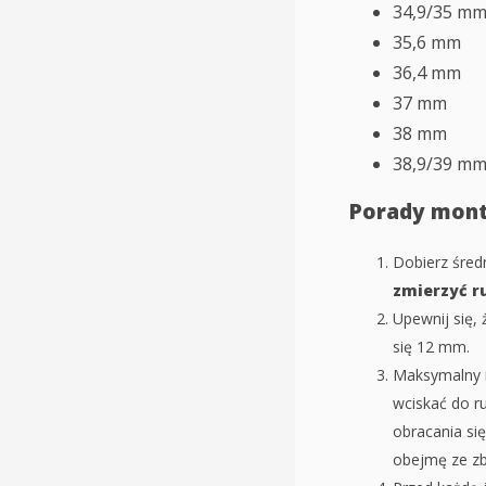
34,9/35 m
35,6 mm
36,4 mm
37 mm
38 mm
38,9/39 m
Porady mon
Dobierz śred
zmierzyć ru
Upewnij się,
się 12 mm.
Maksymalny m
wciskać do r
obracania się
obejmę ze zb