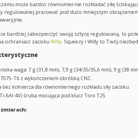
 czemu może bardzo równomiernie rozkładać siłę ściskająca
cy regulowanej pracować pod dużo mniejszym obciążeniem,
zawaryjnie.
zcze bardziej zabezpieczyć swoją sztycę regulowaną, to po
a ochraniacz zacisku
Willy
. Squeezy i Willy to Twój niezbę
kterystyczne
iska waga: 7 g (31,8 mm), 7,9 g (34/35/35,6 mm), 9 g (38 mm
l-7075-T6 z wykończeniem obróbką CNC.
 bez kołnierza dla równomiernego rozkładu siły zacisku.
Ti-6Al-4V) śruba mocująca pod klucz Torx T25
ozmiarach: