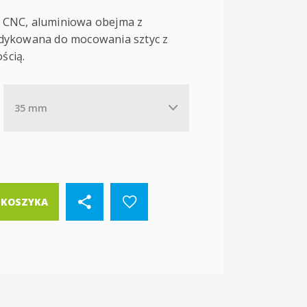
 CNC, aluminiowa obejma z
edykowana do mocowania sztyc z
ścią.
35 mm
 KOSZYKA