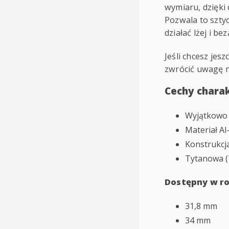
wymiaru, dzięki
Pozwala to szty
działać lżej i be
Jeśli chcesz jes
zwrócić uwagę n
Cechy chara
Wyjątkowo n
Materiał A
Konstrukcja
Tytanowa (
Dostępny w r
31,8 mm
34 mm