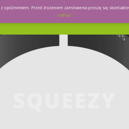
 opóźnieniem. Przed złożeniem zamówienia proszę się skontaktow
Odrzuć
SERWIS
REGULAMIN
O NAS
MOJE K
SQUEEZY