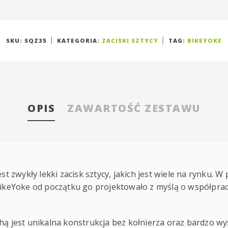
SKU:
SQZ35
KATEGORIA:
ZACISKI SZTYCY
TAG:
BIKEYOKE
OPIS
ZAWARTOŚĆ ZESTAWU
est zwykły lekki zacisk sztycy, jakich jest wiele na rynku. W
BikeYoke od początku go projektowało z myślą o współprac
hą jest unikalna konstrukcja bez kołnierza oraz bardzo wy