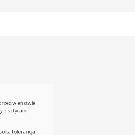
 przeciwieństwie
y z sztycami
soka tolerancja