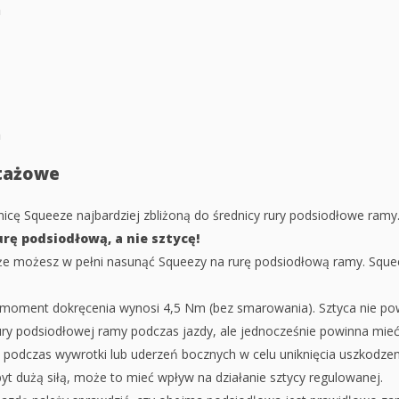
m
m
tażowe
nicę Squeeze najbardziej zbliżoną do średnicy rury podsiodłowe ramy
rę podsiodłową, a nie sztycę!
 że możesz w pełni nasunąć Squeezy na rurę podsiodłową ramy. Squ
oment dokręcenia wynosi 4,5 Nm (bez smarowania). Sztyca nie pow
ury podsiodłowej ramy podczas jazdy, ale jednocześnie powinna mie
 podczas wywrotki lub uderzeń bocznych w celu uniknięcia uszkodzenia
yt dużą siłą, może to mieć wpływ na działanie sztycy regulowanej.