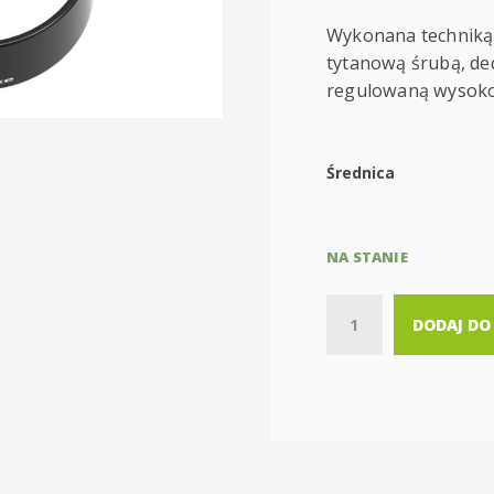
Wykonana techniką
tytanową śrubą, d
regulowaną wysoko
Średnica
NA STANIE
Quantity
DODAJ DO