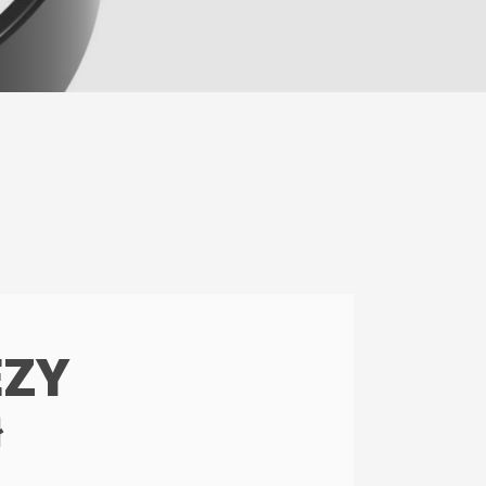
EZY
ł