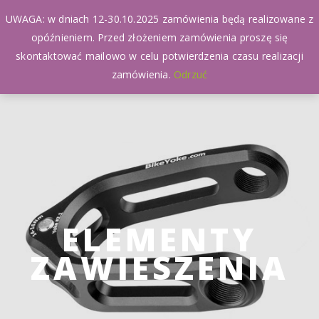
UWAGA: w dniach 12-30.10.2025 zamówienia będą realizowane z
opóźnieniem. Przed złożeniem zamówienia proszę się
skontaktować mailowo w celu potwierdzenia czasu realizacji
zamówienia.
Odrzuć
ELEMENTY
ZAWIESZENIA